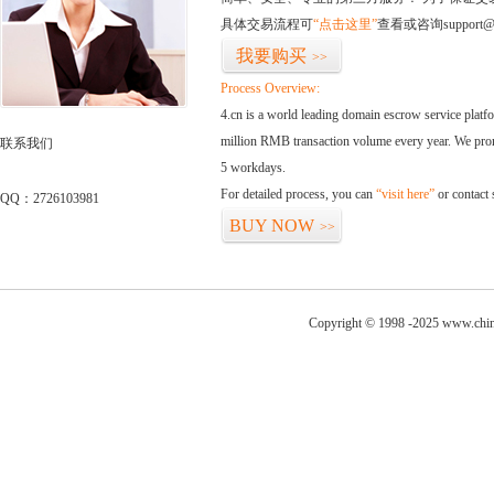
具体交易流程可
“点击这里”
查看或咨询support@
我要购买
>>
Process Overview:
4.cn is a world leading domain escrow service plat
million RMB transaction volume every year. We promi
联系我们
5 workdays.
For detailed process, you can
“visit here”
or contact
QQ：2726103981
BUY NOW
>>
Copyright © 1998 -2025 www.chine