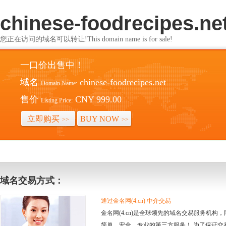
chinese-foodrecipes.ne
您正在访问的域名可以转让!This domain name is for sale!
一口价出售中！
域名
chinese-foodrecipes.net
Domain Name:
售价
CNY 999.00
Listing Price:
立即购买
BUY NOW
>>
>>
域名交易方式：
通过金名网(4.cn) 中介交易
金名网(4.cn)是全球领先的域名交易服务机
简单、安全、专业的第三方服务！ 为了保证交